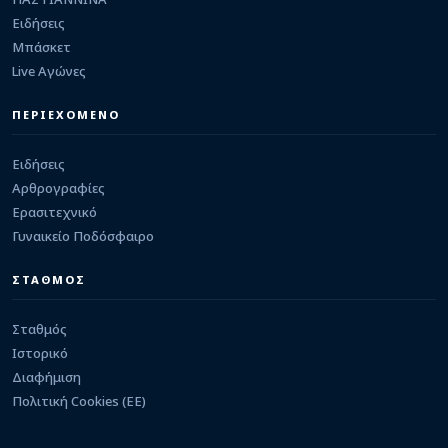
ΕΙΔΗΣΕΙΣ
Πλύσιμο πεζοδρόμων στο κέντρο της πόλης το
Ειδήσεις
Σαββατοκύριακο 8 και 9 Αυγούστου
Μπάσκετ
06/08/2026 · 09:21
Live Αγώνες
ΕΡΑΣΙΤΕΧΝΙΚΟ
Στην Καστρίτσα ο Ευάγγελος Ντρης
ΠΕΡΙΕΧΟΜΕΝΟ
05/08/2026 · 23:29
Ειδήσεις
Αρθρογραφίες
Ερασιτεχνικό
Γυναικείο Ποδόσφαιρο
ΣΤΑΘΜΟΣ
Σταθμός
Ιστορικό
Διαφήμιση
Πολιτική Cookies (ΕΕ)