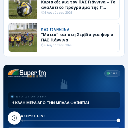
Κυριακές για τον ΠΑΣ Γιάννινα – Το
αναλυτικό πρόγραμμα της Γ’
Εθνικής
6 Αυγούστου 2026
ΠΑΣ ΓΙΑΝΝΙΝΑ
“Μάτια” και στη Σερβία για φορ ο
ΠΑΣ Γιάννινα
6 Αυγούστου 2026
LIVE
ΤΩΡΑ ΣΤΟΝ ΑΕΡΑ
H ΚΑΛΗ ΜΕΡΑ ΑΠΟ ΤΗΝ ΜΠΑΛΑ ΦΑΙΝΕΤΑΙ
ΑΚΟΥΣΕ LIVE