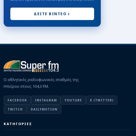
Γ΄ ΕΘΝΙΚΗ
Το…φλερτ κατέληξε σε γάμο ανάμεσα στην
Κατσικά και τον Άγγελο Παππά
ΔΕΙΤΕ ΒΙΝΤΕΟ
07/08/2026 · 16:51
ΕΙΔΗΣΕΙΣ
Απομάκρυνση υπέργειων κάδων απορριμμάτων
στη συμβολή των οδών Μ.Μπότσαρη και 28ης
Οκτωβρίου
07/08/2026 · 14:12
ΕΡΑΣΙΤΕΧΝΙΚΟ
Π.Α.Σ.Ζαγορίου: Δικός του ο «Πένια»
07/08/2026 · 14:02
Ο αθλητικός ραδιοφωνικός σταθμός της
Ηπείρου στους 104,3 FM.
ΕΙΔΗΣΕΙΣ
Εκδόθηκε η ΚΥΑ για τη στεγαστική συνδρομή των
πληγέντων από τον σεισμό της 8ης Μαρτίου
07/08/2026 · 13:34
FACEBOOK
INSTAGRAM
YOUTUBE
X (TWITTER)
TWITCH
DAILYMOTION
ΚΩΠΗΛΑΣΙΑ
Πέρασε στον ημιτελικό του παγκοσμίου ο
Μουσελίμης – Στον μικρό τελικό Γιουγλή και Ήλη
ΚΑΤΗΓΟΡΙΕΣ
07/08/2026 · 12:23