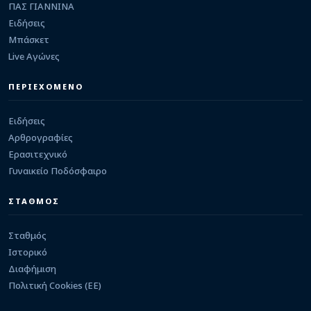
ΒΟΛΕΥ
ΠΑΣ ΓΙΑΝΝΙΝΑ
Κάρτες ενίσχυσης με 20 ευρώ για το τμήμα βόλεϊ
Ειδήσεις
γυναικών του ΠΑΣ Γιάννινα
07/08/2026 · 10:01
Μπάσκετ
Live Αγώνες
ΕΡΑΣΙΤΕΧΝΙΚΟ
Ελεούσα: Ενίσχυση στα μετόπισθεν με Πέτρο
Δρόσο
ΠΕΡΙΕΧΟΜΕΝΟ
06/08/2026 · 23:44
Ειδήσεις
Αρθρογραφίες
Ερασιτεχνικό
Γυναικείο Ποδόσφαιρο
ΣΤΑΘΜΟΣ
Σταθμός
Ιστορικό
Διαφήμιση
Πολιτική Cookies (ΕΕ)