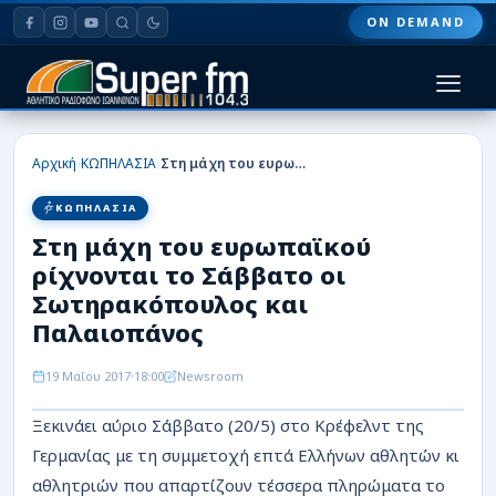
ON DEMAND
HOME
›
›
Αρχική
ΚΩΠΗΛΑΣΙΑ
Στη μάχη του ευρωπαϊκού ρίχνονται το Σάββατο οι Σωτηρακόπουλος και Παλαιοπάνος
ΠΑΣ ΓΙΑΝΝΙΝΑ
ΚΩΠΗΛΑΣΙΑ
Στη μάχη του ευρωπαϊκού
ΠΟΔΟΣΦΑΙΡΟ
ρίχνονται το Σάββατο οι
ΜΠΑΣΚΕΤ
Σωτηρακόπουλος και
Παλαιοπάνος
ΣΠΟΡ
19 Μαΐου 2017
18:00
Newsroom
ΕΙΔΗΣΕΙΣ
Ξεκινάει αύριο Σάββατο (20/5) στο Κρέφελντ της
ΑΡΘΡΟΓΡΑΦΙΕΣ
Γερμανίας με τη συμμετοχή επτά Ελλήνων αθλητών κι
αθλητριών που απαρτίζουν τέσσερα πληρώματα το