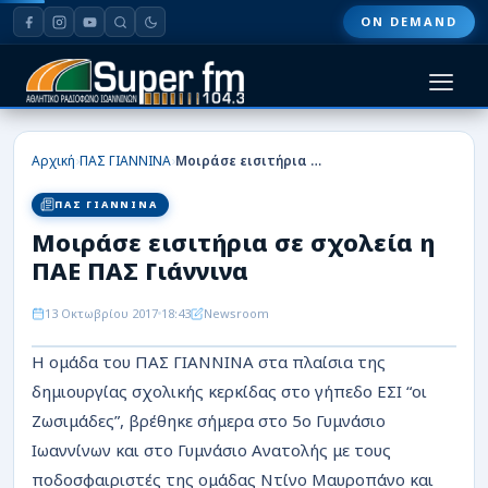
ON DEMAND
HOME
›
›
Αρχική
ΠΑΣ ΓΙΑΝΝΙΝΑ
Μοιράσε εισιτήρια σε σχολεία η ΠΑΕ ΠΑΣ Γιάννινα
ΠΑΣ ΓΙΑΝΝΙΝΑ
ΠΑΣ ΓΙΑΝΝΙΝΑ
Μοιράσε εισιτήρια σε σχολεία η
ΠΟΔΟΣΦΑΙΡΟ
ΠΑΕ ΠΑΣ Γιάννινα
ΜΠΑΣΚΕΤ
13 Οκτωβρίου 2017
18:43
Newsroom
ΣΠΟΡ
Η ομάδα του ΠΑΣ ΓΙΑΝΝΙΝΑ στα πλαίσια της
δημιουργίας σχολικής κερκίδας στο γήπεδο ΕΣΙ “οι
ΕΙΔΗΣΕΙΣ
Ζωσιμάδες”, βρέθηκε σήμερα στο 5ο Γυμνάσιο
ΑΡΘΡΟΓΡΑΦΙΕΣ
Ιωαννίνων και στο Γυμνάσιο Ανατολής με τους
ποδοσφαιριστές της ομάδας Ντίνο Μαυροπάνο και