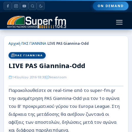
ON DEMAND
HOME
›
›
Αρχική
ΠΑΣ ΓΙΑΝΝΙΝΑ
LIVE PAS Giannina-Odd
ΠΑΣ ΓΙΑΝΝΙΝΑ
ΠΑΣ ΓΙΑΝΝΙΝΑ
LIVE PAS Giannina-Odd
ΠΟΔΟΣΦΑΙΡΟ
14 Ιουλίου 2016
18:30
Newsroom
ΜΠΑΣΚΕΤ
Παρακολουθείστε σε real-time από το super-fm.gr
ΣΠΟΡ
την αναμέτρηση PAS Giannina-Odd για τον 1ο αγώνα
ΕΙΔΗΣΕΙΣ
του Β’ προκριματικού γύρου του Europa League. Στη
διάρκεια της μετάδοσης θα ανέβουν ζωντανά οι
ΑΡΘΡΟΓΡΑΦΙΕΣ
αφίξεις των αποστολών, δηλώσεις μετά τον αγώνα
και διάφορα παραλειπόμενα.