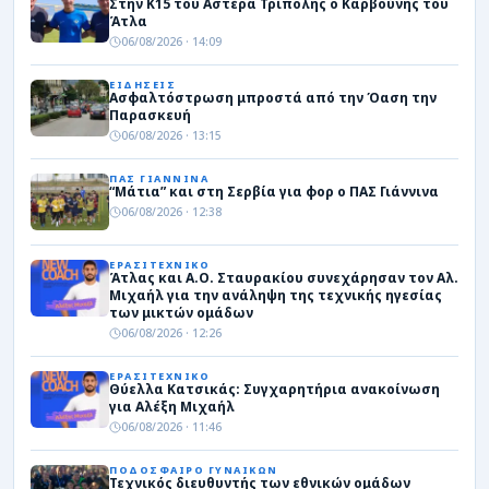
Στην Κ15 του Αστέρα Τρίπολης ο Καρβούνης του
Άτλα
06/08/2026 · 14:09
ΕΙΔΗΣΕΙΣ
Ασφαλτόστρωση μπροστά από την Όαση την
Παρασκευή
06/08/2026 · 13:15
ΠΑΣ ΓΙΑΝΝΙΝΑ
“Μάτια” και στη Σερβία για φορ ο ΠΑΣ Γιάννινα
06/08/2026 · 12:38
ΕΡΑΣΙΤΕΧΝΙΚΟ
Άτλας και Α.Ο. Σταυρακίου συνεχάρησαν τον Αλ.
Μιχαήλ για την ανάληψη της τεχνικής ηγεσίας
των μικτών ομάδων
06/08/2026 · 12:26
ΕΡΑΣΙΤΕΧΝΙΚΟ
Θύελλα Κατσικάς: Συγχαρητήρια ανακοίνωση
για Αλέξη Μιχαήλ
06/08/2026 · 11:46
ΠΟΔΟΣΦΑΙΡΟ ΓΥΝΑΙΚΩΝ
Τεχνικός διευθυντής των εθνικών ομάδων