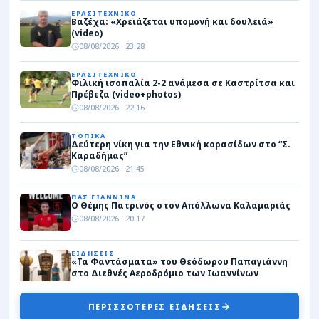
ΕΡΑΣΙΤΕΧΝΙΚΟ
Βαζέχα: «Χρειάζεται υπομονή και δουλειά»
(video)
08/08/2026 · 23:28
ΕΡΑΣΙΤΕΧΝΙΚΟ
Φιλική ισοπαλία 2-2 ανάμεσα σε Καστρίτσα και
Πρέβεζα (video+photos)
08/08/2026 · 22:16
ΤΟΠΙΚΑ
Δεύτερη νίκη για την Εθνική κορασίδων στο “Σ.
Καραδήμας”
08/08/2026 · 21:45
ΠΑΣ ΓΙΑΝΝΙΝΑ
Ο Θέμης Πατρινός στον Απόλλωνα Καλαμαριάς
08/08/2026 · 20:17
ΕΙΔΗΣΕΙΣ
«Τα Φαντάσματα» του Θεόδωρου Παπαγιάννη
στο Διεθνές Αεροδρόμιο των Ιωαννίνων
08/08/2026 · 20:03
ΠΕΡΙΣΣΟΤΕΡΕΣ ΕΙΔΗΣΕΙΣ
ΠΑΣ ΓΙΑΝΝΙΝΑ