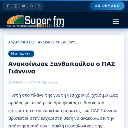
ON DEMAND
HOME
›
›
Αρχική
ΜΠΑΣΚΕΤ
Ανακοίνωσε Ξανθοπούλου ο ΠΑΣ Γιάννινα
ΠΑΣ ΓΙΑΝΝΙΝΑ
ΜΠΑΣΚΕΤ
Ανακοίνωσε Ξανθοπούλου ο ΠΑΣ
ΠΟΔΟΣΦΑΙΡΟ
Γιάννινα
ΜΠΑΣΚΕΤ
21 Ιουλίου 2016
15:44
Newsroom
ΣΠΟΡ
Πιστή στο πλάνο της για τη νέα χρονιά (χτίσιμο μιας
ομάδας με μικρό μέσο όρο ηλικίας) η διοικούσα
ΕΙΔΗΣΕΙΣ
επιτροπή του γυναικείου τμήματος του ΠΑΣ Γιάννινα
ΑΡΘΡΟΓΡΑΦΙΕΣ
βρίσκεται στην ευχάριστη θέση να ανακοινώσει την
απόκτηση από τον Ηρακλή Θεσσαλονίκης της