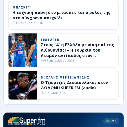
ΜΠΑΣΚΕΤ
Η τεχνική ποινή στο μπάσκετ και ο ρόλος της
στο σύγχρονο παιχνίδι
13 Ιανουαρίου 2026
FEATURED
Στους “4” η Ελλάδα με νίκη επί της
Λιθουανίας! – Η Τουρκία του
Αταμάν αντίπαλος στον
ημιτελικό
9 Σεπτεμβρίου 2025
ΜΙΧΑΛΗΣ ΜΕΡΤΖΙΑΝΙΔΗΣ
Ο Τζώρτζης Δικαιουλάκος στον
ΔΩΔΩΝΗ SUPER FM (audio)
1 Ιουλίου 2025
LIVE