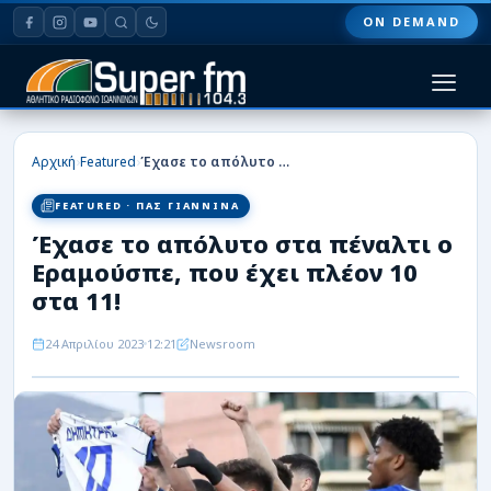
ON DEMAND
HOME
›
›
Αρχική
Featured
Έχασε το απόλυτο στα πέναλτι ο Εραμούσπε, που έχει πλέον 10 στα 11!
ΠΑΣ ΓΙΑΝΝΙΝΑ
FEATURED · ΠΑΣ ΓΙΑΝΝΙΝΑ
Έχασε το απόλυτο στα πέναλτι ο
ΠΟΔΟΣΦΑΙΡΟ
Εραμούσπε, που έχει πλέον 10
ΜΠΑΣΚΕΤ
στα 11!
ΣΠΟΡ
24 Απριλίου 2023
12:21
Newsroom
ΕΙΔΗΣΕΙΣ
ΑΡΘΡΟΓΡΑΦΙΕΣ