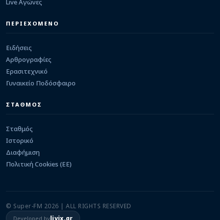
Live Αγώνες
ΕΡΑΣΙΤΕΧΝΙΚΟ
Καστρίτσα: Δυνατό τεστ κόντρα στην Πρέβεζα
ΠΕΡΙΕΧΟΜΕΝΟ
08/08/2026 · 14:14
Ειδήσεις
Αρθρογραφίες
Ερασιτεχνικό
Γυναικείο Ποδόσφαιρο
ΣΤΑΘΜΟΣ
Σταθμός
Ιστορικό
Διαφήμιση
Πολιτική Cookies (ΕΕ)
© Super-FM 2026 | ALL RIGHTS RESERVED
livix.gr
Developed by