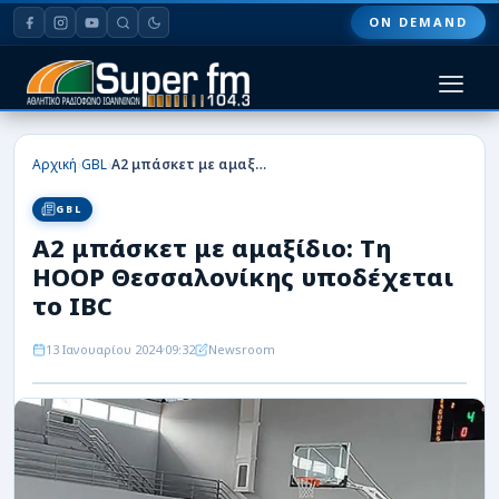
ON DEMAND
HOME
›
›
Αρχική
GBL
Α2 μπάσκετ με αμαξίδιο: Τη ΗΟΟΡ Θεσσαλονίκης υποδέχεται το IBC
ΠΑΣ ΓΙΑΝΝΙΝΑ
GBL
Α2 μπάσκετ με αμαξίδιο: Τη
ΠΟΔΟΣΦΑΙΡΟ
ΗΟΟΡ Θεσσαλονίκης υποδέχεται
ΜΠΑΣΚΕΤ
το IBC
ΣΠΟΡ
13 Ιανουαρίου 2024
09:32
Newsroom
ΕΙΔΗΣΕΙΣ
ΑΡΘΡΟΓΡΑΦΙΕΣ