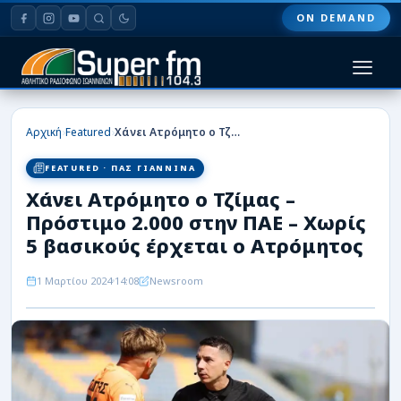
ON DEMAND
HOME
›
›
Αρχική
Featured
Χάνει Ατρόμητο ο Τζίμας – Πρόστιμο 2.000 στην ΠΑΕ – Χωρίς 5 βασικούς έρχεται ο Ατρόμητος
ΠΑΣ ΓΙΑΝΝΙΝΑ
FEATURED · ΠΑΣ ΓΙΑΝΝΙΝΑ
Χάνει Ατρόμητο ο Τζίμας –
ΠΟΔΟΣΦΑΙΡΟ
Πρόστιμο 2.000 στην ΠΑΕ – Χωρίς
ΜΠΑΣΚΕΤ
5 βασικούς έρχεται ο Ατρόμητος
ΣΠΟΡ
1 Μαρτίου 2024
14:08
Newsroom
ΕΙΔΗΣΕΙΣ
ΑΡΘΡΟΓΡΑΦΙΕΣ