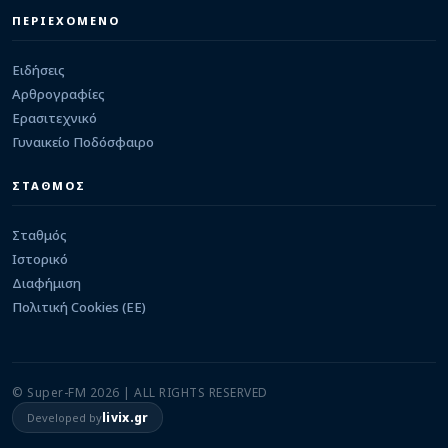
ΕΡΑΣΙΤΕΧΝΙΚΟ
Καστρίτσα: Δυνατό τεστ κόντρα στην Πρέβεζα
ΠΕΡΙΕΧΟΜΕΝΟ
08/08/2026 · 14:14
Ειδήσεις
Αρθρογραφίες
Ερασιτεχνικό
Γυναικείο Ποδόσφαιρο
ΣΤΑΘΜΟΣ
Σταθμός
Ιστορικό
Διαφήμιση
Πολιτική Cookies (ΕΕ)
© Super-FM 2026 | ALL RIGHTS RESERVED
livix.gr
Developed by