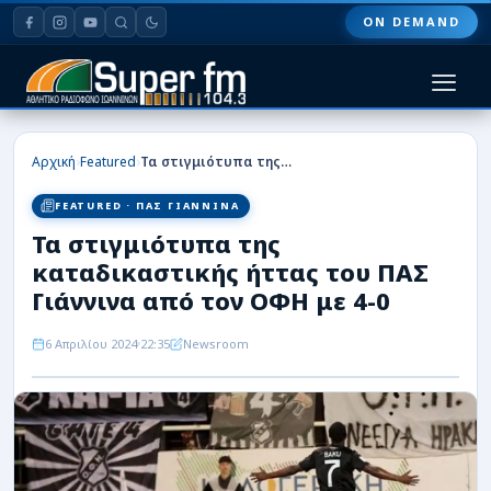
ON DEMAND
HOME
›
›
Αρχική
Featured
Τα στιγμιότυπα της καταδικαστικής ήττας του ΠΑΣ Γιάννινα από τον ΟΦΗ με 4-0
ΠΑΣ ΓΙΑΝΝΙΝΑ
FEATURED · ΠΑΣ ΓΙΑΝΝΙΝΑ
Τα στιγμιότυπα της
ΠΟΔΟΣΦΑΙΡΟ
καταδικαστικής ήττας του ΠΑΣ
ΜΠΑΣΚΕΤ
Γιάννινα από τον ΟΦΗ με 4-0
ΣΠΟΡ
6 Απριλίου 2024
22:35
Newsroom
ΕΙΔΗΣΕΙΣ
ΑΡΘΡΟΓΡΑΦΙΕΣ