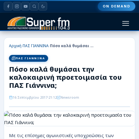
ON DEMAND
HOME
›
›
Αρχική
ΠΑΣ ΓΙΑΝΝΙΝΑ
Πόσο καλά θυμάσαι την καλοκαιρινή προετοιμασία του ΠΑΣ Γιάννινα;
ΠΑΣ ΓΙΑΝΝΙΝΑ
ΠΑΣ ΓΙΑΝΝΙΝΑ
Πόσο καλά θυμάσαι την
ΠΟΔΟΣΦΑΙΡΟ
καλοκαιρινή προετοιμασία του
ΜΠΑΣΚΕΤ
ΠΑΣ Γιάννινα;
ΣΠΟΡ
16 Σεπτεμβρίου 2017
21:12
Newsroom
ΕΙΔΗΣΕΙΣ
ΑΡΘΡΟΓΡΑΦΙΕΣ
Με τις επίσημες αγωνιστικές υποχρεώσεις των