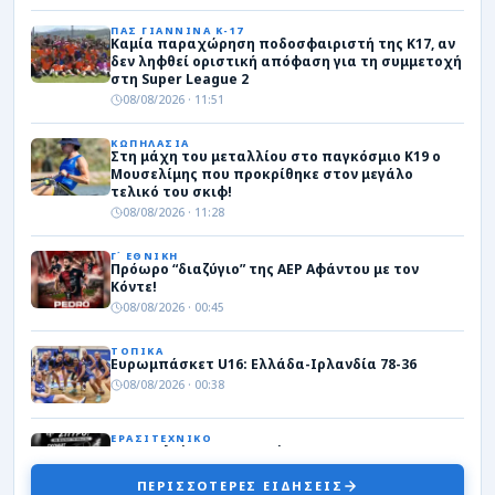
ΠΑΣ ΓΙΑΝΝΙΝΑ Κ-17
Καμία παραχώρηση ποδοσφαιριστή της Κ17, αν
δεν ληφθεί οριστική απόφαση για τη συμμετοχή
στη Super League 2
08/08/2026 · 11:51
ΚΩΠΗΛΑΣΙΑ
Στη μάχη του μεταλλίου στο παγκόσμιο Κ19 ο
Μουσελίμης που προκρίθηκε στον μεγάλο
τελικό του σκιφ!
08/08/2026 · 11:28
Γ΄ ΕΘΝΙΚΗ
Πρόωρο “διαζύγιο” της ΑΕΡ Αφάντου με τον
Κόντε!
08/08/2026 · 00:45
ΤΟΠΙΚΑ
Ευρωμπάσκετ U16: Ελλάδα-Ιρλανδία 78-36
08/08/2026 · 00:38
ΕΡΑΣΙΤΕΧΝΙΚΟ
Κουτσελιό: Στα «ασπρόμαυρα» ο
τερματοφύλακας Σπύρος Γκόνης
ΠΕΡΙΣΣΟΤΕΡΕΣ ΕΙΔΗΣΕΙΣ
07/08/2026 · 22:42