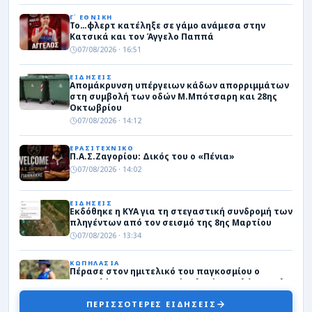
Γ΄ ΕΘΝΙΚΗ
Το…φλερτ κατέληξε σε γάμο ανάμεσα στην
Κατσικά και τον Άγγελο Παππά
07/08/2026 · 16:51
ΕΙΔΗΣΕΙΣ
Απομάκρυνση υπέργειων κάδων απορριμμάτων
στη συμβολή των οδών Μ.Μπότσαρη και 28ης
Οκτωβρίου
07/08/2026 · 14:12
ΕΡΑΣΙΤΕΧΝΙΚΟ
Π.Α.Σ.Ζαγορίου: Δικός του ο «Πένια»
07/08/2026 · 14:02
ΕΙΔΗΣΕΙΣ
Εκδόθηκε η ΚΥΑ για τη στεγαστική συνδρομή των
πληγέντων από τον σεισμό της 8ης Μαρτίου
07/08/2026 · 13:34
ΚΩΠΗΛΑΣΙΑ
Πέρασε στον ημιτελικό του παγκοσμίου ο
Μουσελίμης – Στον μικρό τελικό Γιουγλή και Ήλη
07/08/2026 · 12:23
ΠΕΡΙΣΣΟΤΕΡΕΣ ΕΙΔΗΣΕΙΣ