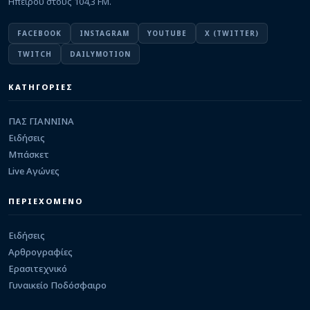
Ηπείρου στους 104,3 FM.
ΕΡΑΣΙΤΕΧΝΙΚΟ
Στην Κ15 του Αστέρα Τρίπολης ο Καρβούνης του
Άτλα
FACEBOOK
INSTAGRAM
YOUTUBE
X (TWITTER)
06/08/2026 · 14:09
TWITCH
DAILYMOTION
ΕΙΔΗΣΕΙΣ
Ασφαλτόστρωση μπροστά από την Όαση την
ΚΑΤΗΓΟΡΙΕΣ
Παρασκευή
06/08/2026 · 13:15
ΠΑΣ ΓΙΑΝΝΙΝΑ
ΠΑΣ ΓΙΑΝΝΙΝΑ
“Μάτια” και στη Σερβία για φορ ο ΠΑΣ Γιάννινα
Ειδήσεις
06/08/2026 · 12:38
Μπάσκετ
Live Αγώνες
ΕΡΑΣΙΤΕΧΝΙΚΟ
Άτλας και Α.Ο. Σταυρακίου συνεχάρησαν τον Αλ.
ΠΕΡΙΕΧΟΜΕΝΟ
Μιχαήλ για την ανάληψη της τεχνικής ηγεσίας
των μικτών ομάδων
06/08/2026 · 12:26
Ειδήσεις
Αρθρογραφίες
Ερασιτεχνικό
Γυναικείο Ποδόσφαιρο