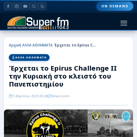
ON DEMAND
HOME
›
›
Αρχική
ΑΛΛΑ ΑΘΛΗΜΑΤΑ
Έρχεται το Epirus Challenge II την Κυριακή στο κλειστό του Πανεπιστημίου
ΠΑΣ ΓΙΑΝΝΙΝΑ
ΑΛΛΑ ΑΘΛΗΜΑΤΑ
Έρχεται το Epirus Challenge II
ΠΟΔΟΣΦΑΙΡΟ
την Κυριακή στο κλειστό του
ΜΠΑΣΚΕΤ
Πανεπιστημίου
ΣΠΟΡ
7 Απριλίου 2023
20:20
Newsroom
ΕΙΔΗΣΕΙΣ
ΑΡΘΡΟΓΡΑΦΙΕΣ