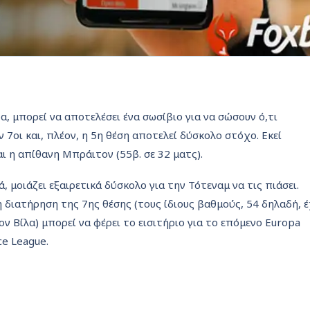
α, μπορεί να αποτελέσει ένα σωσίβιο για να σώσουν ό,τι
7οι και, πλέον, η 5η θέση αποτελεί δύσκολο στόχο. Εκεί
αι η απίθανη Μπράιτον (55β. σε 32 ματς).
, μοιάζει εξαιρετικά δύσκολο για την Τότεναμ να τις πιάσει.
 διατήρηση της 7ης θέσης (τους ίδιους βαθμούς, 54 δηλαδή, έ
ον Βίλα) μπορεί να φέρει το εισιτήριο για το επόμενο Europa
e League.