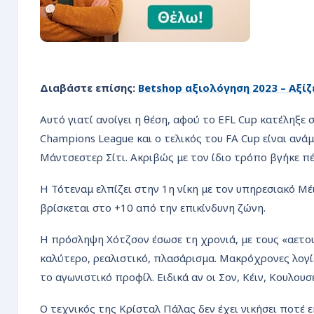
Διαβάστε επίσης:
Betshop αξιολόγηση 2023 – Αξίζε
Αυτό γιατί ανοίγει η θέση, αφού το EFL Cup κατέληξε 
Champions League και ο τελικός του FA Cup είναι αν
Μάντσεστερ Σίτι. Ακριβώς με τον ίδιο τρόπο βγήκε π
Η Τότεναμ ελπίζει στην 1η νίκη με τον υπηρεσιακό Μ
βρίσκεται στο +10 από την επικίνδυνη ζώνη.
Η πρόσληψη Χότζσον έσωσε τη χρονιά, με τους «αετού
καλύτερο, ρεαλιστικό, πλασάρισμα. Μακρόχρονες λογ
το αγωνιστικό προφίλ. Ειδικά αν οι Σον, Κέιν, Κουλου
Ο τεχνικός της Κρίσταλ Πάλας δεν έχει νικήσει ποτέ 