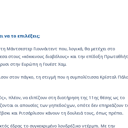
ι να το επιλέξεις;
στη Μάντσεστερ Γιουνάιτεντ που, λογικά, θα μετέχει στο
άμεσα στους «κόκκινους διαβόλους» και την επίδοξη Πρωταθλή
έρυσι στην Ευρώπη η Γουέστ Χαμ.
έισον στον πάγκο, τη στιγμή που η συμπολίτισσα Κρίσταλ Πάλ
ς», πλέον, να ελπίζουν στη διατήρηση της 11ης θέσης ως το
ίζονται οι απουσίες των γηπεδούχων, οπότε δεν επηρεάζουν 
σέβσκι και Ριτσάρλισον κάνουν τη δουλειά τους, όπως πρέπει.
εκτός έδρας το συγκεκριμένο λονδρέζικο ντέρμπι. Με την