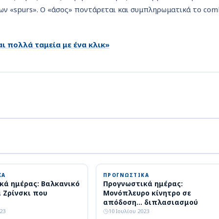
των «spurs». Ο «άσος» ποντάρεται και συμπληρωματικά το co
ι πολλά ταμεία με ένα κλικ»
ΚΑ
ΠΡΟΓΝΩΣΤΙΚΑ
κά ημέρας: Βαλκανικό
Προγνωστικά ημέρας:
α Ζρίνσκι που
Μονόπλευρο κίνητρο σε
απόδοση… διπλασιασμού
023
10 Ιουλίου 2023