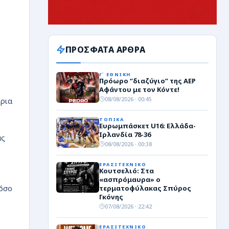
ΠΡΟΣΦΑΤΑ ΑΡΘΡΑ
Γ΄ ΕΘΝΙΚΗ
Πρόωρο “διαζύγιο” της ΑΕΡ
Αφάντου με τον Κόντε!
08/08/2026 · 00:45
τρια
ΤΟΠΙΚΑ
Ευρωμπάσκετ U16: Ελλάδα-
Ιρλανδία 78-36
ας
08/08/2026 · 00:38
ΕΡΑΣΙΤΕΧΝΙΚΟ
Κουτσελιό: Στα
«ασπρόμαυρα» ο
τόσο
τερματοφύλακας Σπύρος
Γκόνης
07/08/2026 · 22:42
ΕΡΑΣΙΤΕΧΝΙΚΟ