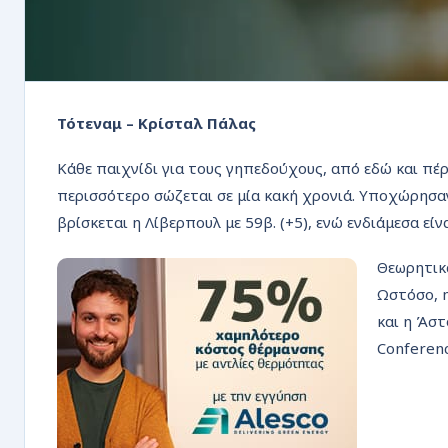
Τότεναμ – Κρίσταλ Πάλας
Κάθε παιχνίδι για τους γηπεδούχους, από εδώ και πέρ
περισσότερο σώζεται σε μία κακή χρονιά. Υποχώρησαν 
βρίσκεται η Λίβερπουλ με 59β. (+5), ενώ ενδιάμεσα είν
Θεωρητικά
Ωστόσο, η
και η Άστ
Conferenc